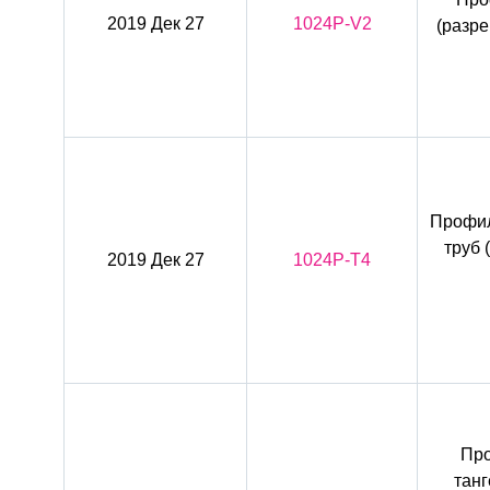
2019 Дек 27
1024P-V2
(разр
Профил
труб 
2019 Дек 27
1024P-T4
Про
тан