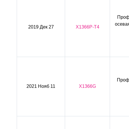
Профи
осевая
2019 Дек 27
X1366P-T4
Профи
2021 Нояб 11
X1366G