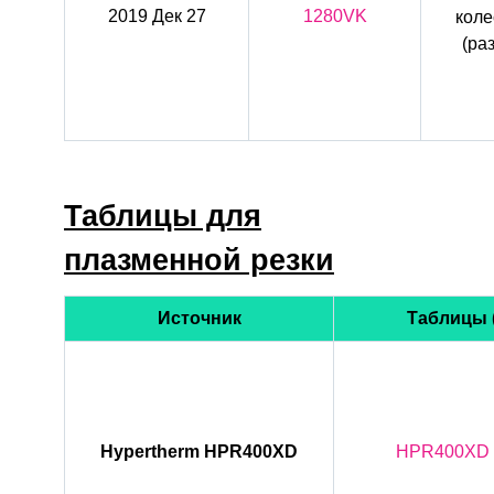
2019 Дек 27
1280VK
коле
(ра
Таблицы для
плазменной резки
Источник
Таблицы (
Hypertherm HPR400XD
HPR400XD C