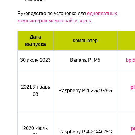
Руководство по установке для
одноплатных
компьютеров можно найти здесь.
Дата
Компьютер
выпуска
30 июля 2023
Banana Pi M5
bpi
2021 Январь
p
Raspberry Pi4-2G/4G/8G
08
2020 Июль
p
Raspberry Pi4-2G/4G/8G