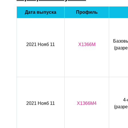
Дата выпуска
Профиль
Базов
2021 Нояб 11
X1366M
(разр
4
2021 Нояб 11
X1366M4
(разр