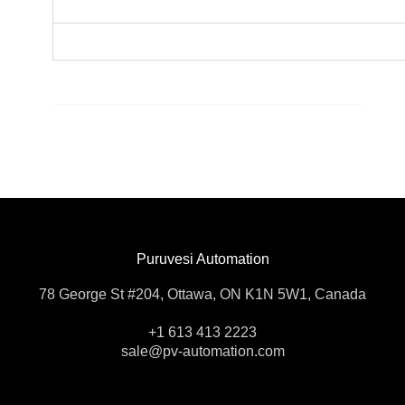
Puruvesi Automation
78 George St #204, Ottawa, ON K1N 5W1, Canada
+1 613 413 2223
sale@pv-automation.com