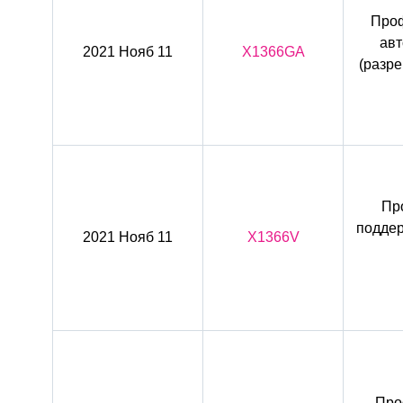
Проф
авт
2021 Нояб 11
X1366GA
(разр
Пр
поддер
2021 Нояб 11
X1366V
Про