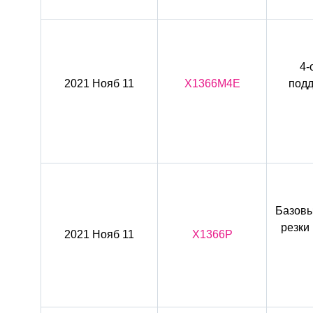
4-
2021 Нояб 11
X1366M4E
подд
Базовы
резки
2021 Нояб 11
X1366P