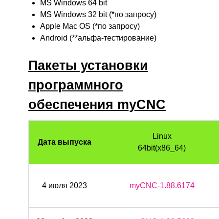
MS Windows 64 bit
MS Windows 32 bit (*
по запросу
)
Apple Mac OS (*
по запросу
)
Android (**альфа-тестирование)
Пакеты установки
программного
обеспечения myCNC
Linux
Дата выпуска
64bit(x86_64)
4 июля 2023
myCNC-1.88.6174