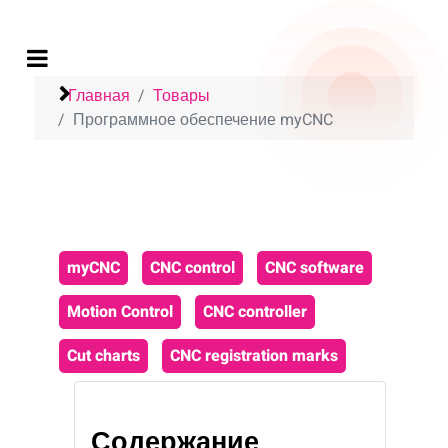
Главная
Товары
Программное обеспечение myCNC
myCNC
CNC control
CNC software
Motion Control
CNC controller
Cut charts
CNC registration marks
Содержание