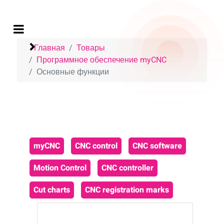
Главная
Товары
Программное обеспечение myCNC
Основные функции
myCNC
CNC control
CNC software
Motion Control
CNC controller
Cut charts
CNC registration marks